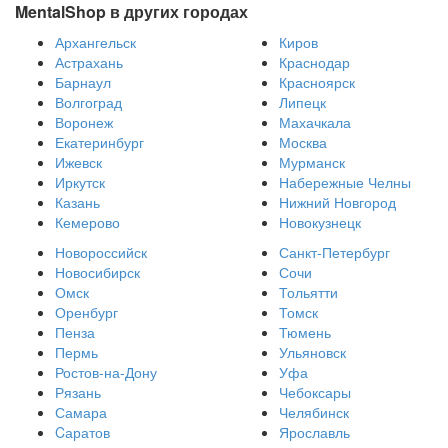
MentalShop в других городах
Архангельск
Киров
Астрахань
Краснодар
Барнаул
Красноярск
Волгоград
Липецк
Воронеж
Махачкала
Екатеринбург
Москва
Ижевск
Мурманск
Иркутск
Набережные Челны
Казань
Нижний Новгород
Кемерово
Новокузнецк
Новороссийск
Санкт-Петербург
Новосибирск
Сочи
Омск
Тольятти
Оренбург
Томск
Пенза
Тюмень
Пермь
Ульяновск
Ростов-на-Дону
Уфа
Рязань
Чебоксары
Самара
Челябинск
Cаратов
Ярославль