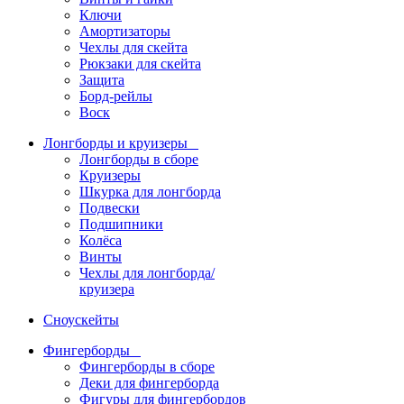
Ключи
Амортизаторы
Чехлы для скейта
Рюкзаки для скейта
Защита
Борд-рейлы
Воск
Лонгборды и круизеры
Лонгборды в сборе
Круизеры
Шкурка для лонгборда
Подвески
Подшипники
Колёса
Винты
Чехлы для лонгборда/
круизера
Сноускейты
Фингерборды
Фингерборды в сборе
Деки для фингерборда
Фигуры для фингербордов