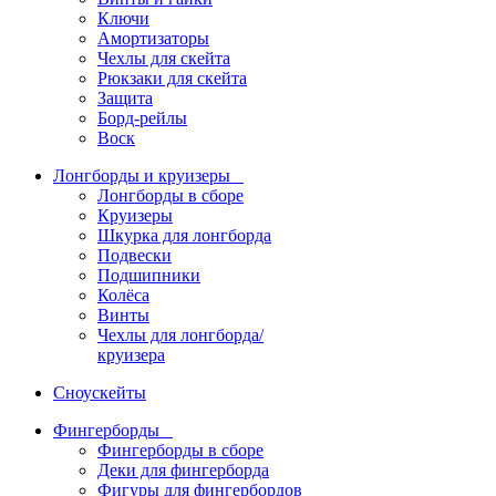
Ключи
Амортизаторы
Чехлы для скейта
Рюкзаки для скейта
Защита
Борд-рейлы
Воск
Лонгборды и круизеры
Лонгборды в сборе
Круизеры
Шкурка для лонгборда
Подвески
Подшипники
Колёса
Винты
Чехлы для лонгборда/
круизера
Сноускейты
Фингерборды
Фингерборды в сборе
Деки для фингерборда
Фигуры для фингербордов