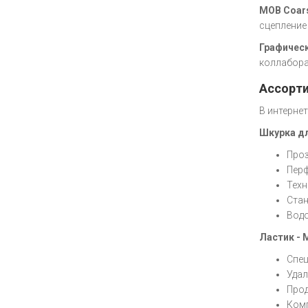
MOB Coars
сцепление
Графичес
коллабора
Ассорти
В интерне
Шкурка дл
Проз
Перф
Техн
Стан
Водо
Ластик - 
Спец
Удал
Прод
Комп