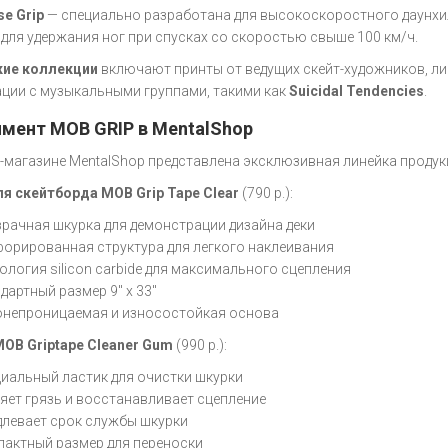
e Grip
— специально разработана для высокоскоростного даунхил
 для удержания ног при спусках со скоростью свыше 100 км/ч.
кие коллекции
включают принты от ведущих скейт-художников, л
ции с музыкальными группами, такими как
Suicidal Tendencies
.
мент MOB GRIP в MentalShop
т-магазине MentalShop представлена эксклюзивная линейка продук
я скейтборда MOB Grip Tape Clear
(790 р.):
рачная шкурка для демонстрации дизайна деки
орированная структура для легкого наклеивания
ология silicon carbide для максимального сцепления
дартный размер 9" x 33"
непроницаемая и износостойкая основа
MOB Griptape Cleaner Gum
(990 р.):
иальный ластик для очистки шкурки
яет грязь и восстанавливает сцепление
левает срок службы шкурки
актный размер для переноски