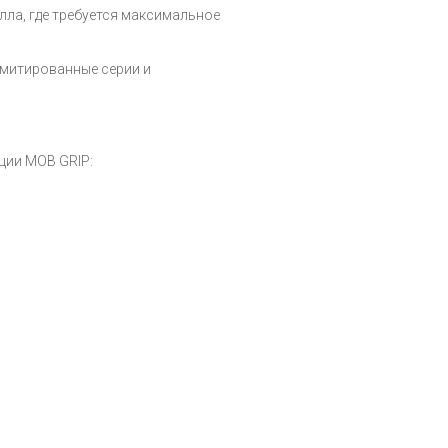
ла, где требуется максимальное
имитированные серии и
ции MOB GRIP: