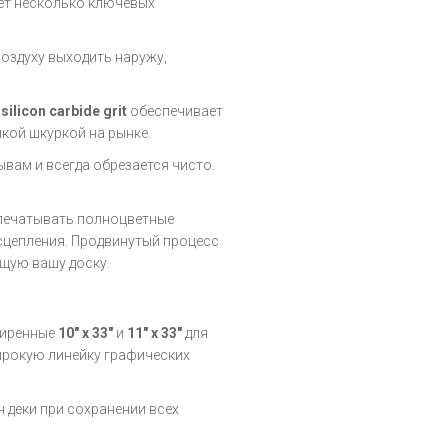
ет несколько ключевых
оздуху выходить наружу,
е
silicon carbide grit
обеспечивает
пкой шкуркой на рынке.
вам и всегда обрезается чисто.
печатывать полноцветные
сцепления. Продвинутый процесс
щую вашу доску.
ширенные
10" x 33"
и
11" x 33"
для
широкую линейку графических
 деки при сохранении всех