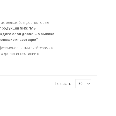
их мелких брендов, которые
 продукции NHS
:
"Мы
ждого слоя довольно высока.
большие инвестиции"
.
офессиональными скейтерами в
что делает инвестиции в
Показать: