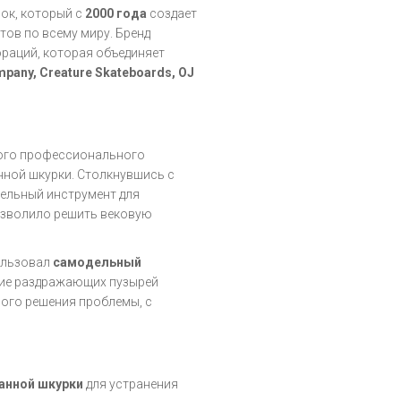
ок, который с
2000 года
создает
ов по всему миру. Бренд
раций, которая объединяет
mpany, Creature Skateboards, OJ
ого профессионального
ной шкурки. Столкнувшись с
дельный инструмент для
позволило решить вековую
ользовал
самодельный
ние раздражающих пузырей
ного решения проблемы, с
анной шкурки
для устранения