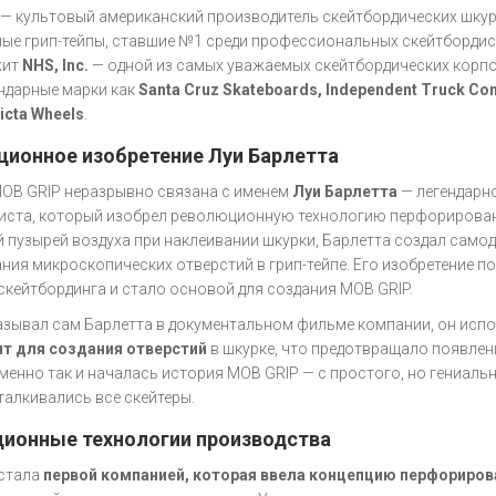
— культовый американский производитель скейтбордических шкур
ые грип-тейпы, ставшие №1 среди профессиональных скейтбордист
жит
NHS, Inc.
— одной из самых уважаемых скейтбордических корпо
ендарные марки как
Santa Cruz Skateboards, Independent Truck Co
icta Wheels
.
ионное изобретение Луи Барлетта
OB GRIP неразрывно связана с именем
Луи Барлетта
— легендарн
иста, который изобрел революционную технологию перфорирован
 пузырей воздуха при наклеивании шкурки, Барлетта создал само
ния микроскопических отверстий в грип-тейпе. Его изобретение 
скейтбординга и стало основой для создания MOB GRIP.
азывал сам Барлетта в документальном фильме компании, он исп
т для создания отверстий
в шкурке, что предотвращало появле
Именно так и началась история MOB GRIP — с простого, но гениаль
талкивались все скейтеры.
ионные технологии производства
стала
первой компанией, которая ввела концепцию перфориров