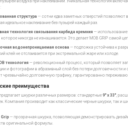
пузырей воздуха при наклеивании. Уникальная технология включа
:
ованная структура
— сотни едва заметных отверстий позволяют в
ая идеальное наклеивание без пузырей каждый раз.
вная технология связывания карбида кремния
— использовани
, которое никогда не изнашивается. Это делает MOB GRIP самой це
очная водонепроницаемая основа
— подложка устойчива к разры
кий клей не отслаивается при экстремальной жаре или холоде.
OB технология
— революционный процесс, который позволяет за
ии и фотографии в абразивный слой без потери долговечности и 
т чрезвычайно долговечную графику, гарантированно переживаю
ские преимущества
предлагает шкурки различных размеров: стандартные
9" x 33"
, рас
ек. Компания производит как классические черные шкурки, так и 
 Grip
— прозрачная шкурка, позволяющая демонстрировать дизайн
тв оригинальной формулы.