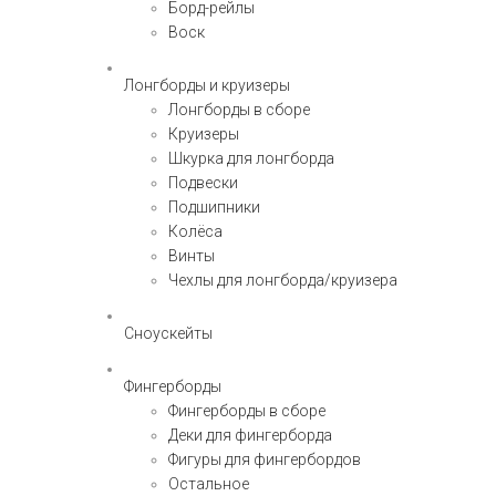
Борд-рейлы
Воск
Лонгборды и круизеры
Лонгборды в сборе
Круизеры
Шкурка для лонгборда
Подвески
Подшипники
Колёса
Винты
Чехлы для лонгборда/круизера
Сноускейты
Фингерборды
Фингерборды в сборе
Деки для фингерборда
Фигуры для фингербордов
Остальное