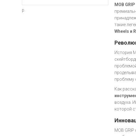
MOB GRIP
р.
премиальн
принадле
такие лег
Wheels и R
Революц
История M
скейтборд
проблемой
проделыва
проблему 
Как расск
инструмен
воздуха. 
которой с
Инновац
MOB GRIP 