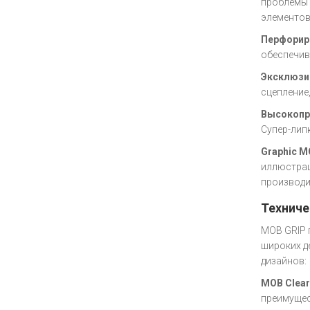
проблемы 
элементов
Перфорир
обеспечив
Эксклюзи
сцепление
Высокопр
Супер-лип
Graphic M
иллюстрац
производи
Техниче
MOB GRIP 
широких д
дизайнов:
MOB Clear
преимущес