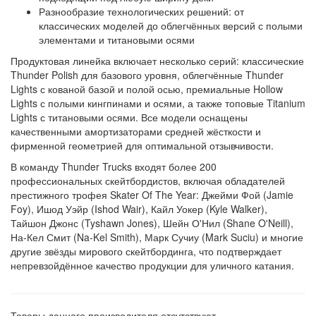
Разнообразие технологических решений: от
классических моделей до облегчённых версий с полыми
элементами и титановыми осями
Продуктовая линейка включает несколько серий: классические
Thunder Polish для базового уровня, облегчённые Thunder
Lights с кованой базой и полой осью, премиальные Hollow
Lights с полыми кингпинами и осями, а также топовые Titanium
Lights с титановыми осями. Все модели оснащены
качественными амортизаторами средней жёсткости и
фирменной геометрией для оптимальной отзывчивости.
В команду Thunder Trucks входят более 200
профессиональных скейтбордистов, включая обладателей
престижного трофея Skater Of The Year: Джейми Фой (Jamie
Foy), Ишод Уэйр (Ishod Wair), Кайл Уокер (Kyle Walker),
Тайшон Джонс (Tyshawn Jones), Шейн О'Нил (Shane O'Neill),
На-Кел Смит (Na-Kel Smith), Марк Сучиу (Mark Suciu) и многие
другие звёзды мирового скейтбординга, что подтверждает
непревзойдённое качество продукции для уличного катания.
Товары данного производителя отсутствуют.