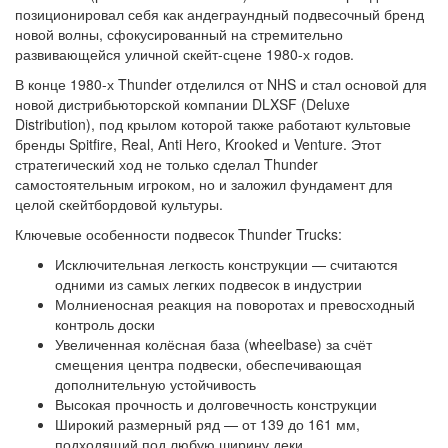
позиционировал себя как андеграундный подвесочный бренд
новой волны, сфокусированный на стремительно
развивающейся уличной скейт-сцене 1980-х годов.
В конце 1980-х Thunder отделился от NHS и стал основой для
новой дистрибьюторской компании DLXSF (Deluxe
Distribution), под крылом которой также работают культовые
бренды Spitfire, Real, Anti Hero, Krooked и Venture. Этот
стратегический ход не только сделал Thunder
самостоятельным игроком, но и заложил фундамент для
целой скейтбордовой культуры.
Ключевые особенности подвесок Thunder Trucks:
Исключительная легкость конструкции — считаются
одними из самых легких подвесок в индустрии
Молниеносная реакция на поворотах и превосходный
контроль доски
Увеличенная колёсная база (wheelbase) за счёт
смещения центра подвески, обеспечивающая
дополнительную устойчивость
Высокая прочность и долговечность конструкции
Широкий размерный ряд — от 139 до 161 мм,
подходящий под любую ширину деки